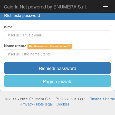
Caloria.Net powered by ENUMERA S.r.l.
Toggl
navig
Richiesta password
e-mail
Nome utente
Hai dimenticato il nome utente?
Richiedi password
Pagina iniziale
© 2014 - 2025 Enumera S.r.l. · P.I.: 02765010307
Ritorna all'inizio
·
Privacy
·
Note legali
·
Cookies